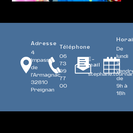
Hora
Adresse
Téléphone
De
4
06
lundi
E-
Impasse
73
à
mail
de
99
vendre
stephane.tourna
l'Armagnac
77
de
32810
00
9h à
Preignan
18h