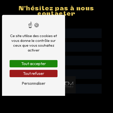
N'hésitez pas à nous
contacter
Ce site utilise des cookies et
vous donne le contrôle sur
ceux que vous souhaitez
activer
Tout accepter
Tout refuser
Personnaliser
Vous n'êtes pas un robot, veuillez répondre à cette
question : combien font six plus deux ?