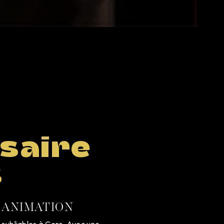
saire
s
 ANIMATION
inoubliables à Gers. Avec une