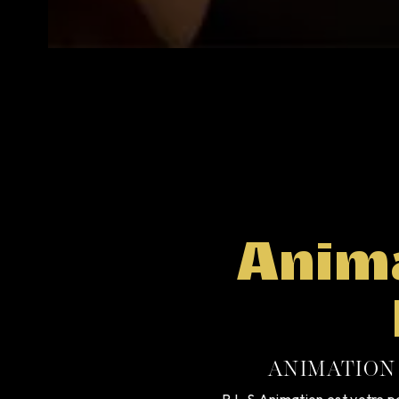
Anim
ANIMATION
R.L.S Animation est votre pa