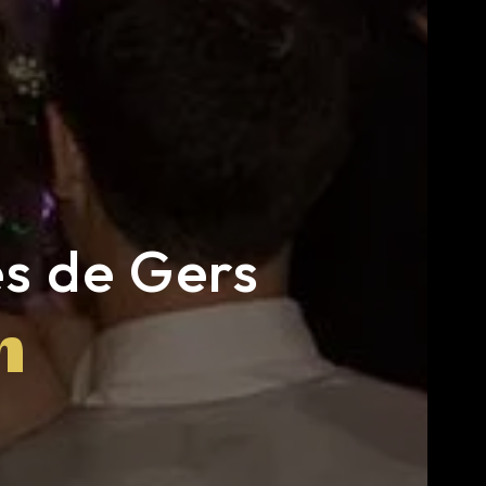
ès de Gers
n